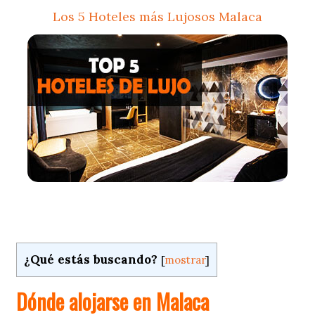
Los 5 Hoteles más Lujosos Malaca
¿Qué estás buscando?
[
mostrar
]
Dónde alojarse en Malaca