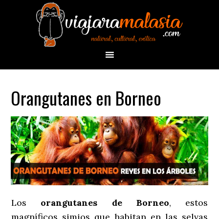
Orangutanes en Borneo
Los
orangutanes de Borneo
, estos
magníficos simios que habitan en las selvas