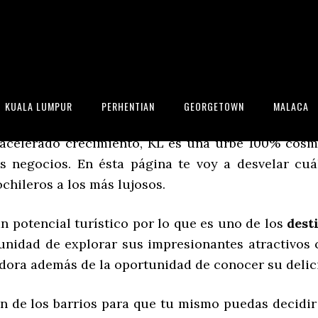
umpur
KUALA LUMPUR
PERHENTIAN
GEORGETOWN
MALACA
mpur
?
Kuala Lumpur es la capital de Malasia
y una
 acelerado crecimiento, KL es una urbe 100% cosm
los negocios. En ésta página te voy a desvelar cu
chileros a los más lujosos.
n potencial turístico por lo que es uno de los
dest
rtunidad de explorar sus impresionantes atractivo
adora además de la oportunidad de conocer su delic
 de los barrios para que tu mismo puedas decidir 