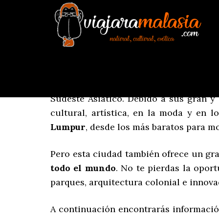
Dónde dormir en Kuala L
¿Buscando
alojamiento en Kuala Lu
Sudeste Asiático. Debido a sus gran y
cultural, artística, en la moda y en 
Lumpur
, desde los más baratos para mo
Pero esta ciudad también ofrece un gra
todo el mundo
. No te pierdas la opo
parques, arquitectura colonial e innov
A continuación encontrarás información