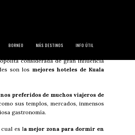
BORNEO
MÁS DESTINOS
INFO ÚTIL
 de las ciudades más importantes del
opolita considerada de gran influencia
áles son los
mejores hoteles de Kuala
inos preferidos de muchos viajeros de
s como sus templos, mercados, inmensos
iosa gastronomía.
cual es l
a mejor zona para dormir en