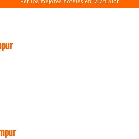
Ver los mejores hoteles en Jalan Alor
mpur
umpur