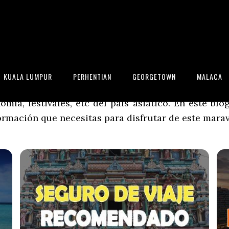
20] · La mejor GUÍA COMPLETA para
KUALA LUMPUR
PERHENTIAN
GEORGETOWN
MALACA
iajaraMalasia.com nace para difundir información v
mía, festivales, etc del país asiático. En este bl
formación que necesitas para disfrutar de este marav